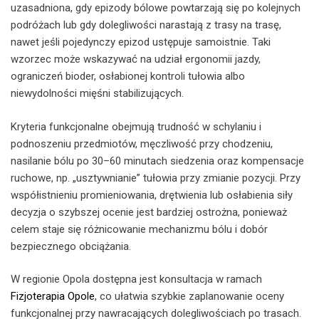
uzasadniona, gdy epizody bólowe powtarzają się po kolejnych
podróżach lub gdy dolegliwości narastają z trasy na trasę,
nawet jeśli pojedynczy epizod ustępuje samoistnie. Taki
wzorzec może wskazywać na udział ergonomii jazdy,
ograniczeń bioder, osłabionej kontroli tułowia albo
niewydolności mięśni stabilizujących.
Kryteria funkcjonalne obejmują trudność w schylaniu i
podnoszeniu przedmiotów, męczliwość przy chodzeniu,
nasilanie bólu po 30–60 minutach siedzenia oraz kompensacje
ruchowe, np. „usztywnianie” tułowia przy zmianie pozycji. Przy
współistnieniu promieniowania, drętwienia lub osłabienia siły
decyzja o szybszej ocenie jest bardziej ostrożna, ponieważ
celem staje się różnicowanie mechanizmu bólu i dobór
bezpiecznego obciążania.
W regionie Opola dostępna jest konsultacja w ramach
Fizjoterapia Opole
, co ułatwia szybkie zaplanowanie oceny
funkcjonalnej przy nawracających dolegliwościach po trasach.