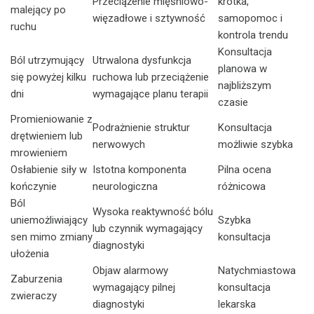
Przeciążenie mięśniowo-
krótka,
malejący po
więzadłowe i sztywność
samopomoc i
ruchu
kontrola trendu
Konsultacja
Ból utrzymujący
Utrwalona dysfunkcja
planowa w
się powyżej kilku
ruchowa lub przeciążenie
najbliższym
dni
wymagające planu terapii
czasie
Promieniowanie z
Podrażnienie struktur
Konsultacja
drętwieniem lub
nerwowych
możliwie szybka
mrowieniem
Osłabienie siły w
Istotna komponenta
Pilna ocena
kończynie
neurologiczna
różnicowa
Ból
Wysoka reaktywność bólu
uniemożliwiający
Szybka
lub czynnik wymagający
sen mimo zmiany
konsultacja
diagnostyki
ułożenia
Objaw alarmowy
Natychmiastowa
Zaburzenia
wymagający pilnej
konsultacja
zwieraczy
diagnostyki
lekarska