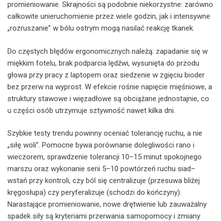
promieniowanie. Skrajności są podobnie niekorzystne: zarówno
całkowite unieruchomienie przez wiele godzin, jak i intensywne
„rozruszanie” w bólu ostrym mogą nasilać reakcję tkanek.
Do częstych błędów ergonomicznych należą: zapadanie się w
miękkim fotelu, brak podparcia lędźwi, wysunięta do przodu
głowa przy pracy z laptopem oraz siedzenie w zgięciu bioder
bez przerw na wyprost. W efekcie rośnie napięcie mięśniowe, a
struktury stawowe i więzadłowe są obciążane jednostajnie, co
u części osób utrzymuje sztywność nawet kilka dni.
Szybkie testy trendu powinny oceniać tolerancję ruchu, a nie
„siłę woli”. Pomocne bywa porównanie dolegliwości rano i
wieczorem, sprawdzenie tolerancji 10–15 minut spokojnego
marszu oraz wykonanie serii 5–10 powtórzeń ruchu siad–
wstań przy kontroli, czy ból się centralizuje (przesuwa bliżej
kręgosłupa) czy peryferalizuje (schodzi do kończyny).
Narastające promieniowanie, nowe drętwienie lub zauważalny
spadek siły są kryteriami przerwania samopomocy i zmiany