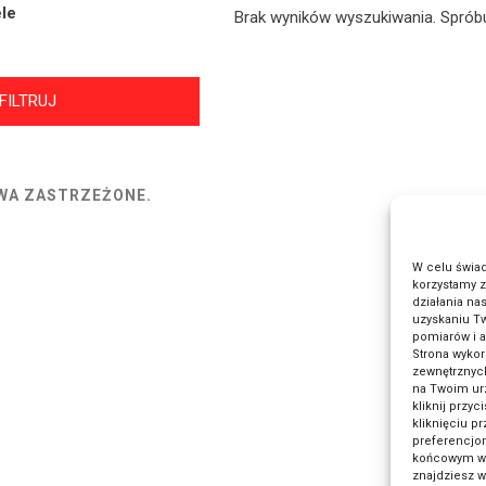
le
Brak wyników wyszukiwania. Spróbu
FILTRUJ
WA ZASTRZEŻONE.
W celu świa
korzystamy z
działania na
uzyskaniu Tw
pomiarów i a
Strona wykor
zewnętrznych
na Twoim ur
kliknij przy
kliknięciu p
preferencjom
końcowym w w
znajdziesz 