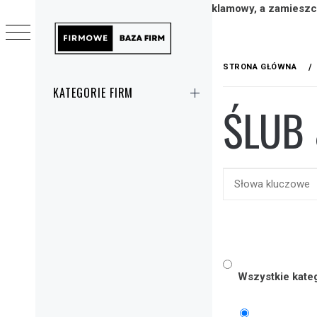
Strona/Blog w całości ma charakter reklamowy, a zamieszc
Przejdź
FIRMOWE
do
STRONA GŁÓWNA
ZNAJDŹ FIRMĘ & ZLEĆ USŁUGĘ
treści
Menu
KATEGORIE FIRM
główne
ŚLUB
Wszystkie kate