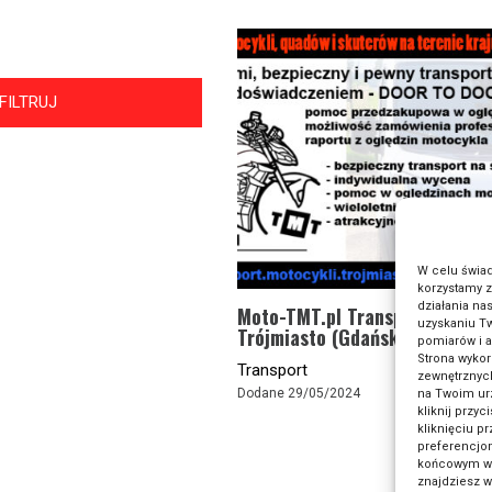
FILTRUJ
W celu świa
korzystamy z
działania na
Moto-TMT.pl Transport Motocy
uzyskaniu Tw
Trójmiasto (Gdańsk, Gdynia, S
pomiarów i a
Strona wykor
Transport
zewnętrznych
Dodane 29/05/2024
na Twoim ur
kliknij przy
kliknięciu p
preferencjom
końcowym w w
znajdziesz 