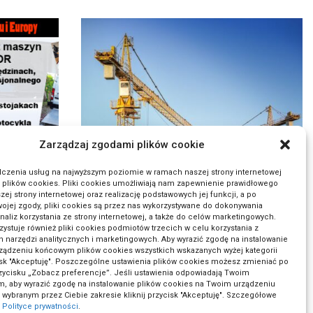
Zarządzaj zgodami plików cookie
dczenia usług na najwyższym poziomie w ramach naszej strony internetowej
 plików cookies. Pliki cookies umożliwiają nam zapewnienie prawidłowego
szej strony internetowej oraz realizację podstawowych jej funkcji, a po
kli
ELGIS-Garbatka Sp. z o.o.
ojej zgody, pliki cookies są przez nas wykorzystywane do dokonywania
opot)
naliz korzystania ze strony internetowej, a także do celów marketingowych.
Transport
zystuje również pliki cookies podmiotów trzecich w celu korzystania z
Dodane 25/10/2023
 narzędzi analitycznych i marketingowych. Aby wyrazić zgodę na instalowanie
ządzeniu końcowym plików cookies wszystkich wskazanych wyżej kategorii
cisk "Akceptuję". Poszczególne ustawienia plików cookies możesz zmieniać po
rzycisku „Zobacz preferencje”. Jeśli ustawienia odpowiadają Twoim
, aby wyrazić zgodę na instalowanie plików cookies na Twoim urządzeniu
ybranym przez Ciebie zakresie kliknij przycisk "Akceptuję". Szczegółowe
w
Polityce prywatności
.