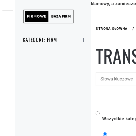
Strona/Blog w całości ma charakter reklamowy, a zamieszc
Przejdź
FIRMOWE
do
STRONA GŁÓWNA
ZNAJDŹ FIRMĘ & ZLEĆ USŁUGĘ
treści
Menu
KATEGORIE FIRM
główne
TRAN
Wszystkie kate