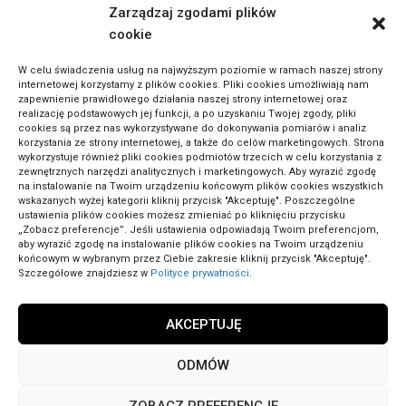
Zarządzaj zgodami plików
cookie
W celu świadczenia usług na najwyższym poziomie w ramach naszej strony
internetowej korzystamy z plików cookies. Pliki cookies umożliwiają nam
zapewnienie prawidłowego działania naszej strony internetowej oraz
realizację podstawowych jej funkcji, a po uzyskaniu Twojej zgody, pliki
cookies są przez nas wykorzystywane do dokonywania pomiarów i analiz
korzystania ze strony internetowej, a także do celów marketingowych. Strona
wykorzystuje również pliki cookies podmiotów trzecich w celu korzystania z
zewnętrznych narzędzi analitycznych i marketingowych. Aby wyrazić zgodę
na instalowanie na Twoim urządzeniu końcowym plików cookies wszystkich
wskazanych wyżej kategorii kliknij przycisk "Akceptuję". Poszczególne
ustawienia plików cookies możesz zmieniać po kliknięciu przycisku
„Zobacz preferencje”. Jeśli ustawienia odpowiadają Twoim preferencjom,
aby wyrazić zgodę na instalowanie plików cookies na Twoim urządzeniu
końcowym w wybranym przez Ciebie zakresie kliknij przycisk "Akceptuję".
Szczegółowe znajdziesz w
Polityce prywatności
.
Laptop nie ładuje baterii możliwe przyczyny – jak
szybko je rozpoznać
AKCEPTUJĘ
Komputery
ODMÓW
Dodane 19/12/2025
ZOBACZ PREFERENCJE