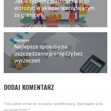
Jakie systemy płatności warto
Poprzedni
wpis:
wdrożyć w sklepie sprzedającym
za granicę?
Następne
Najlepsze sposoby na
Następny
post:
oszczędzanie pieniędzy bez
wyrzeczeń
DODAJ KOMENTARZ
Twój adres email nie zostanie opublikowany.
Wymagane pola
są oznaczone
*