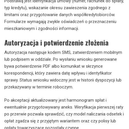
Podstawą jest identyfikacja umowy (numer, rachunek do spłaty,
typ kredytu), wskazanie okresu zawieszenia zgodnego z
limitami oraz przygotowanie danych współkredytobiorców.
Formularze wymagają zwykle oświadczeń o przeznaczeniu
mieszkaniowym i zgodności informacji.
Autoryzacja i potwierdzenie złożenia
Autoryzacja następuje kodem SMS, zatwierdzeniem mobilnym
lub podpisem w oddziale. Po wysłaniu wniosku generowane
bywa potwierdzenie PDF albo komunikat w skrzynce
korespondencji, który zawiera datę wpływu i identyfikator
sprawy. Status wniosku widoczny jest w historii dyspozycji lub
przekazywany w terminie roboczym.
Po akceptacji aktualizowany jest harmonogram spłat i
ewentualnie przygotowywany aneks. Weryfikacja pierwszej raty
po przerwie pozwala sprawdzić, czy model naliczania odsetek i
opłat zgadza się z przyjętym wariantem oraz czy polisy lub
opłaty towarzyszące pozostały czynne.