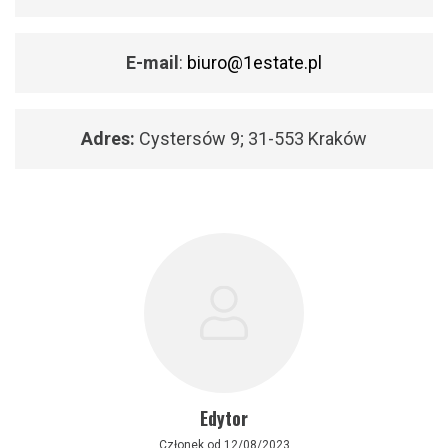
E-mail
:
biuro@1estate.pl
Adres:
Cystersów 9; 31-553 Kraków
Edytor
Członek od 12/08/2023